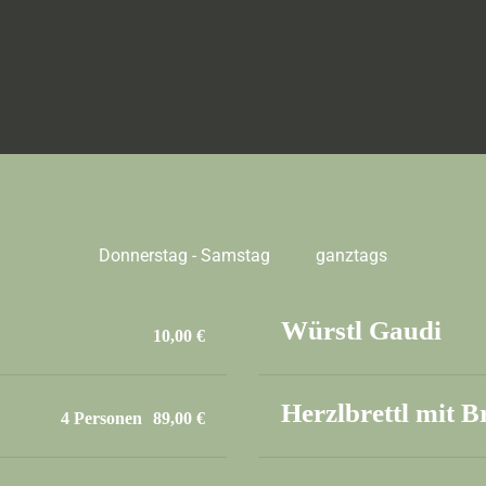
Donnerstag
 - 
Samstag
ganztags
Würstl Gaudi
10,00 €
Herzlbrettl mit B
4 Personen
89,00 €