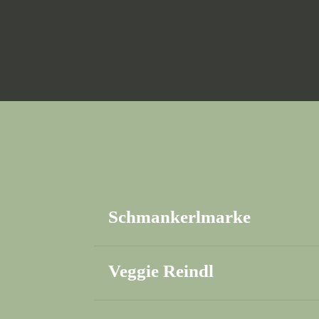
Schmankerlmarke
Veggie Reindl