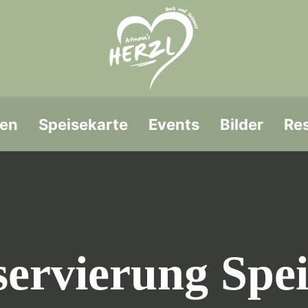
en
Speisekarte
Events
Bilder
Re
ervierung Spe