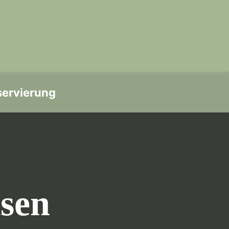
servierung
isen