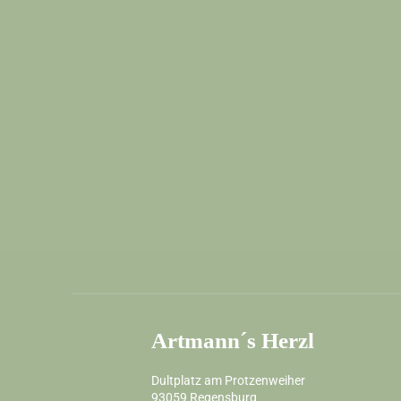
nächste Karte
Artmann´s Herzl
Dultplatz am Protzenweiher
93059
Regensburg